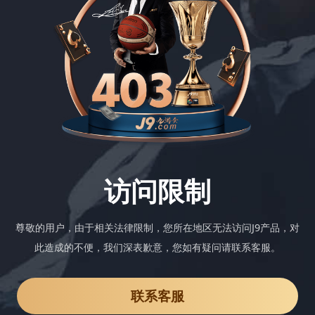
访问限制
尊敬的用户，由于相关法律限制，您所在地区无法访问J9产品，对
此造成的不便，我们深表歉意，您如有疑问请联系客服。
联系客服