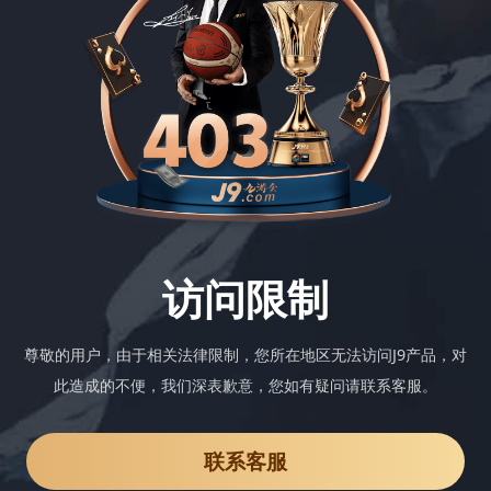
访问限制
尊敬的用户，由于相关法律限制，您所在地区无法访问J9产品，对
此造成的不便，我们深表歉意，您如有疑问请联系客服。
联系客服