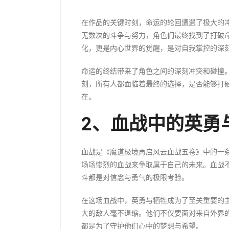
在作品的关键时刻，命运的轮回遭遇了极大的
无数次的斗争与努力，角色们最终找到了打破
化，更是内心世界的觉醒，是对自我掌控的深
命运的终结带来了角色之间的深刻冲突和碰撞
刻，所有人都面临着最终的选择，是否能够打
在。
2、血战中的英勇
血战是《魔道极境再启风云血战五卷》中的一
场场惨烈的血战来争取属于自己的未来。血战
斗都是对信念与勇气的极限考验。
在这场血战中，英勇与牺牲成为了至关重要的
大的敌人毫不退缩。他们不仅要面对来自外界
都是为了守护他们心中的梦想与希望。