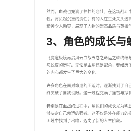
然而，血战也充满了牺牲的悲壮。在这场战斗
牲，背负起沉重的责任；有的人在生死关头选
精神令人动容，展现了人物的崇高品质与英雄
3、角色的成长与
《魔道极境再启风云血战五卷之命运之轮终结
与蜕变的历程。无论是主角还是配角，都经历
的内心都发生了巨大的变化。
许多角色在面对命运的压迫时，逐渐找到了自
终突破了自我设限。这一过程充满了痛苦与挣
特别是在血战的过程中，角色们的成长尤为明
够决定自己命运的强者。这不仅是外在能力的
困境中找到了出路，迈向了新的人生阶段。