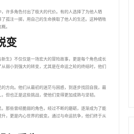
中，许多角色付出了极大的代价。有的人选择了为他人牺
择了孤注一掷，用自己的生命换取了他人的生还。这种牺牲
气概。
蜕变
与新生》不仅仅是一场宏大的冒险故事，更是每个角色成长
了从弱小到强大的转变，尤其是在命运之轮的终结时，他们
己的方向。他们从最初的迷茫与困惑，到逐步找回自我，最
扎，但也正是这些挑战，使他们变得更加成熟与坚韧。
显。那些曾经脆弱的角色，经过不断的磨砺，逐渐成为了能
提升，更是内心世界的蜕变。通过与命运抗争，他们终于从