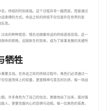
冲击，终结的时刻来临。这个过程并非一蹴而就，而是通过
命运束缚的方式。命运之轮的终结不仅仅是外在世界的变
刻反思。
。过去的种种恩怨、情仇也随着命运的终结逐渐显现。这一
破宿命的桎梏，迎接新生的到来，成为了故事发展的关键所
与牺牲
条重要主线。在命运之轮的终结过程中，角色们必须通过一
不仅仅是肉体上的较量，更是精神与意志的比拼，每一场战
主题。许多角色为了自己的信念，勇敢地站了出来，面对强
的敌人，更要克服内心的恐惧与动摇。每一位角色的英勇，